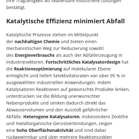
ihre Tragfähigkeit als skalierbare industrielle Lösungen
bestätigt.
Katalytische Effizienz minimiert Abfall
Katalytische Prozesse stehen im Mittelpunkt
der
nachhaltigen Chemie
und bieten einen
mechanistischen Weg zur Reduzierung sowohl
des
Energieverbrauchs
als auch der Abfallerzeugung in
Industriesektoren.
Fortschrittliches Katalysatordesign
hat
die
Reaktionsoptimierung
auf molekularer Ebene
ermöglicht und liefert Selektivitätsraten von über 95 % in
ausgewählten industriellen Anwendungen. Indem
Katalysatoren Reaktionen auf gewünschte Produkte lenken,
unterdrücken sie die Bildung unerwünschter
Nebenprodukte und senken dadurch direkt das
Abwasservolumen und den Ausstoß gefährlicher
Abfälle.
Heterogene Katalysatoren
, insbesondere Zeolithe
und metallorganische Gerüstverbindungen, zeigen
eine
hohe Oberflächenaktivität
und sind dabei
rückgewinnbar und über mehrere Reaktionszyklen