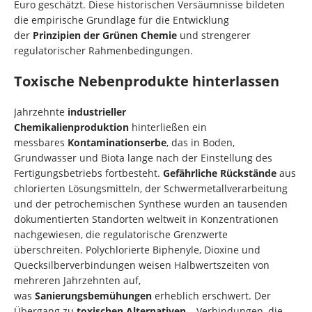
Euro geschätzt. Diese historischen Versäumnisse bildeten
die empirische Grundlage für die Entwicklung
der
Prinzipien der Grünen Chemie
und strengerer
regulatorischer Rahmenbedingungen.
Toxische Nebenprodukte hinterlassen
Jahrzehnte
industrieller
Chemikalienproduktion
hinterließen ein
messbares
Kontaminationserbe
, das in Boden,
Grundwasser und Biota lange nach der Einstellung des
Fertigungsbetriebs fortbesteht.
Gefährliche Rückstände
aus
chlorierten Lösungsmitteln, der Schwermetallverarbeitung
und der petrochemischen Synthese wurden an tausenden
dokumentierten Standorten weltweit in Konzentrationen
nachgewiesen, die regulatorische Grenzwerte
überschreiten. Polychlorierte Biphenyle, Dioxine und
Quecksilberverbindungen weisen Halbwertszeiten von
mehreren Jahrzehnten auf,
was
Sanierungsbemühungen
erheblich erschwert. Der
Übergang zu
toxischen Alternativen
– Verbindungen, die