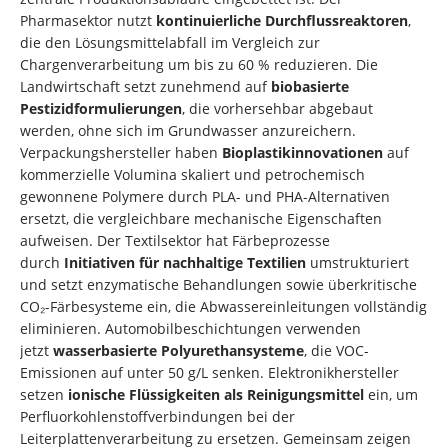
Pharmasektor nutzt
kontinuierliche Durchflussreaktoren
,
die den Lösungsmittelabfall im Vergleich zur
Chargenverarbeitung um bis zu 60 % reduzieren. Die
Landwirtschaft setzt zunehmend auf
biobasierte
Pestizidformulierungen
, die vorhersehbar abgebaut
werden, ohne sich im Grundwasser anzureichern.
Verpackungshersteller haben
Bioplastikinnovationen
auf
kommerzielle Volumina skaliert und petrochemisch
gewonnene Polymere durch PLA- und PHA-Alternativen
ersetzt, die vergleichbare mechanische Eigenschaften
aufweisen. Der Textilsektor hat Färbeprozesse
durch
Initiativen für nachhaltige Textilien
umstrukturiert
und setzt enzymatische Behandlungen sowie überkritische
CO₂-Färbesysteme ein, die Abwassereinleitungen vollständig
eliminieren. Automobilbeschichtungen verwenden
jetzt
wasserbasierte Polyurethansysteme
, die VOC-
Emissionen auf unter 50 g/L senken. Elektronikhersteller
setzen
ionische Flüssigkeiten als Reinigungsmittel
ein, um
Perfluorkohlenstoffverbindungen bei der
Leiterplattenverarbeitung zu ersetzen. Gemeinsam zeigen