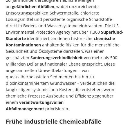
20. Jahrhundert erzeugte erhebliche Mengen
an
gefährlichen Abfällen
, wobei unzureichende
Entsorgungspraktiken Schwermetalle, chlorierte
Lösungsmittel und persistente organische Schadstoffe
direkt in Boden- und Wassersysteme einbrachten. Die U.S.
Environmental Protection Agency hat über 1.300
Superfund-
Standorte
identifiziert, an denen historische
chemische
Kontaminationen
anhaltende Risiken für die menschliche
Gesundheit und Ökosysteme darstellen, was einer
geschätzten
Sanierungsverbindlichkeit
von mehr als 500
Milliarden Dollar auf nationaler Ebene entspricht. Diese
angesammelten Umweltbelastungen – von
quecksilberbelasteten Sedimenten bis hin zu
dioxinkontaminiertem Grundwasser – verdeutlichen die
langfristigen systemischen Kosten, die entstehen, wenn
chemische Prozesse Ausbeute und Effizienz gegenüber
einem
verantwortungsvollen
Abfallmanagement
priorisieren.
Frühe Industrielle Chemieabfälle